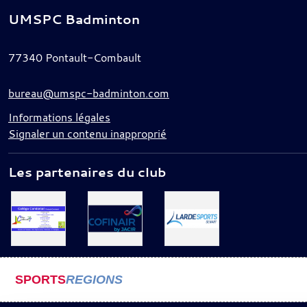
UMSPC Badminton
77340
Pontault-Combault
bureau@umspc-badminton.com
Informations légales
Signaler un contenu inapproprié
Les partenaires du club
SPORTS
REGIONS