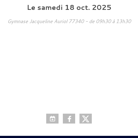
Le
samedi
18
oct.
2025
Gymnase Jacqueline Auriol
77340
- de 09h30 à 13h30