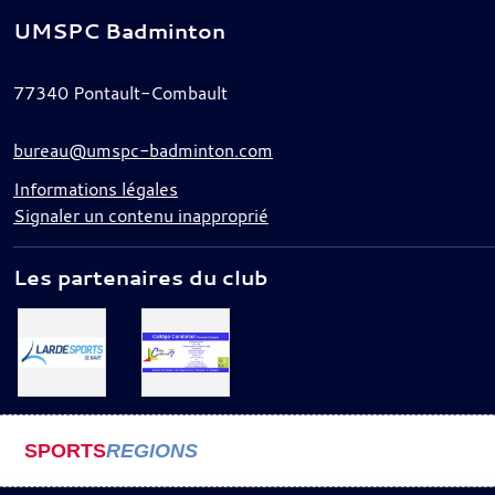
UMSPC Badminton
77340
Pontault-Combault
bureau@umspc-badminton.com
Informations légales
Signaler un contenu inapproprié
Les partenaires du club
SPORTS
REGIONS