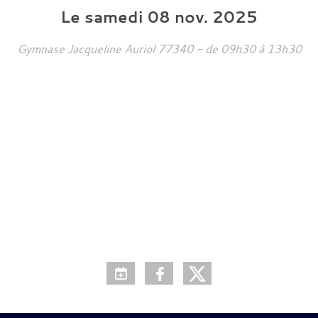
Le
samedi
08
nov.
2025
Gymnase Jacqueline Auriol
77340
- de 09h30 à 13h30