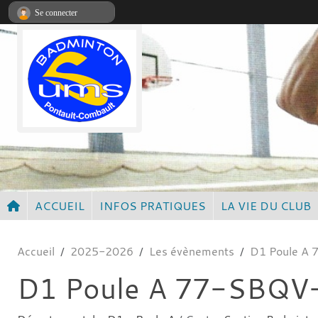
Panneau de gestion des cookies
Se connecter
ACCUEIL
INFOS PRATIQUES
LA VIE DU CLUB
Accueil
2025-2026
Les évènements
D1 Poule A
D1 Poule A 77-SBQV