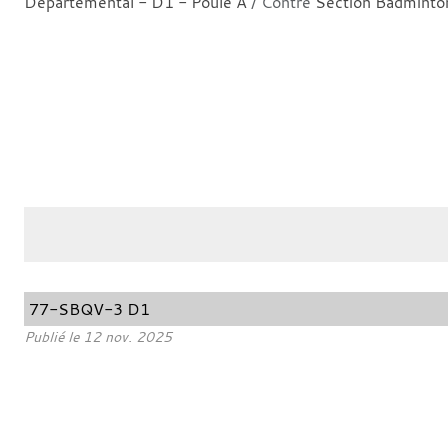
Départemental - D1 - Poule A
/ Contre
Section Badminto
77-SBQV-3 D1
Publié le
12 nov. 2025