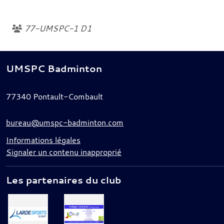
77-UMSPC-1 D1
UMSPC Badminton
77340
Pontault-Combault
bureau@umspc-badminton.com
Informations légales
Signaler un contenu inapproprié
Les partenaires du club