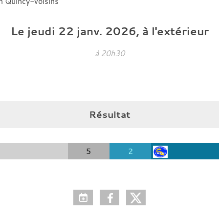
n Quincy-voisins
Le
jeudi
22
janv.
2026
, à l'extérieur
à 20h30
Résultat
5
2