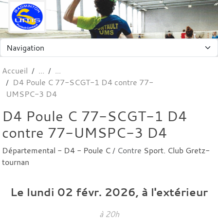
Panneau de gestion des cookies
Accueil
D4 Poule C 77-SCGT-1 D4 contre 77-
UMSPC-3 D4
D4 Poule C 77-SCGT-1 D4
contre 77-UMSPC-3 D4
Départemental - D4 - Poule C
/ Contre
Sport. Club Gretz-
tournan
Le
lundi
02
févr.
2026
, à l'extérieur
à 20h