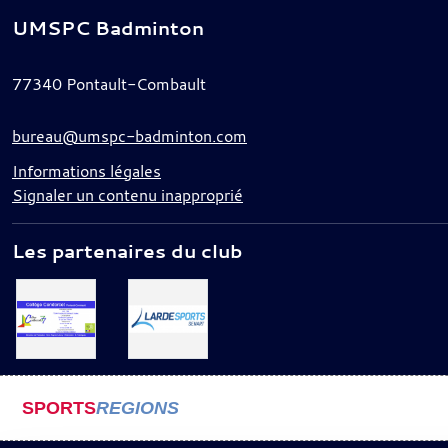
UMSPC Badminton
77340
Pontault-Combault
bureau@umspc-badminton.com
Informations légales
Signaler un contenu inapproprié
Les partenaires du club
SPORTS
REGIONS