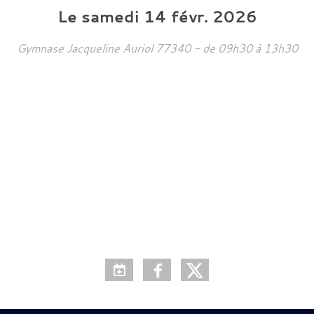
Le
samedi
14
févr.
2026
Gymnase Jacqueline Auriol
77340
- de 09h30 à 13h30