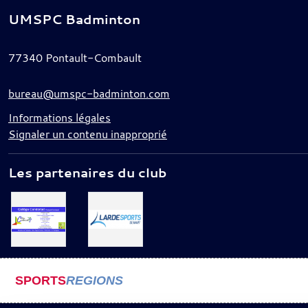
UMSPC Badminton
77340
Pontault-Combault
bureau@umspc-badminton.com
Informations légales
Signaler un contenu inapproprié
Les partenaires du club
SPORTS
REGIONS