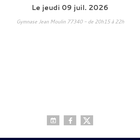
Le
jeudi
09
juil.
2026
Gymnase Jean Moulin
77340
- de 20h15 à 22h