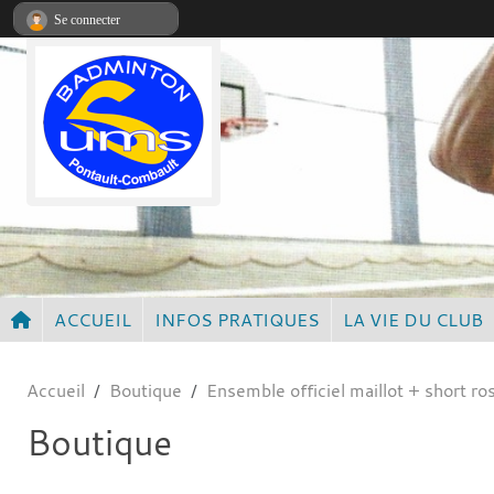
Panneau de gestion des cookies
Se connecter
ACCUEIL
INFOS PRATIQUES
LA VIE DU CLUB
Accueil
Boutique
Ensemble officiel maillot + short ro
Boutique