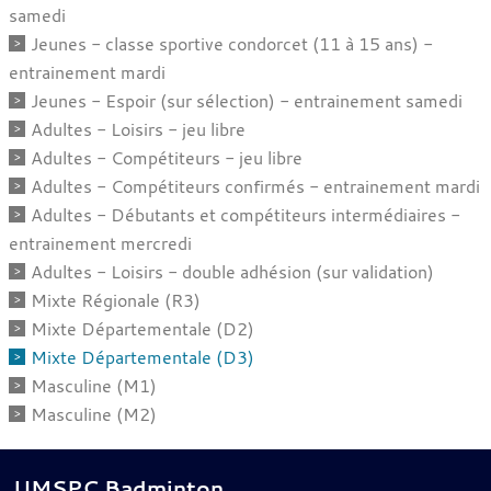
samedi
Jeunes - classe sportive condorcet (11 à 15 ans) -
entrainement mardi
Jeunes - Espoir (sur sélection) - entrainement samedi
Adultes - Loisirs - jeu libre
Adultes - Compétiteurs - jeu libre
Adultes - Compétiteurs confirmés - entrainement mardi
Adultes - Débutants et compétiteurs intermédiaires -
entrainement mercredi
Adultes - Loisirs - double adhésion (sur validation)
Mixte Régionale (R3)
Mixte Départementale (D2)
Mixte Départementale (D3)
Masculine (M1)
Masculine (M2)
UMSPC Badminton