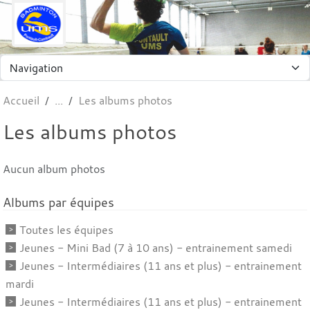
Panneau de gestion des cookies
Accueil
Les albums photos
Les albums photos
Aucun album photos
Albums par équipes
Toutes les équipes
Jeunes - Mini Bad (7 à 10 ans) - entrainement samedi
Jeunes - Intermédiaires (11 ans et plus) - entrainement
mardi
Jeunes - Intermédiaires (11 ans et plus) - entrainement