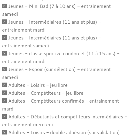
Jeunes - Mini Bad (7 à 10 ans) - entrainement
samedi
Jeunes - Intermédiaires (11 ans et plus) -
entrainement mardi
Jeunes - Intermédiaires (11 ans et plus) -
entrainement samedi
Jeunes - classe sportive condorcet (11 à 15 ans) -
entrainement mardi
Jeunes - Espoir (sur sélection) - entrainement
samedi
Adultes - Loisirs - jeu libre
Adultes - Compétiteurs - jeu libre
Adultes - Compétiteurs confirmés - entrainement
mardi
Adultes - Débutants et compétiteurs intermédiaires -
entrainement mercredi
Adultes - Loisirs - double adhésion (sur validation)