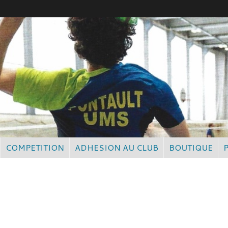
COMPETITION
ADHESION AU CLUB
BOUTIQUE