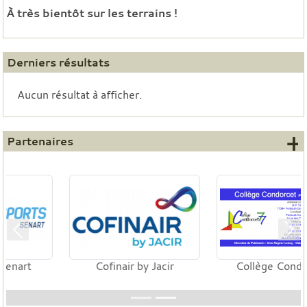
À très bientôt sur les terrains !
Derniers résultats
Aucun résultat à afficher.
+
Partenaires
Précedent
Sui
Collège Condorcet