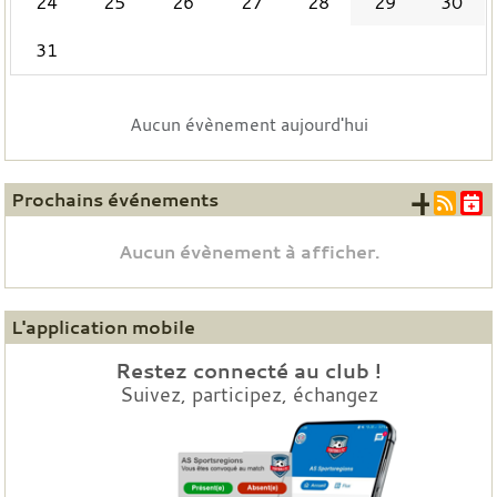
24
25
26
27
28
29
30
31
Aucun évènement aujourd'hui
+ d'
Prochains événements
Aucun évènement à afficher.
L'application mobile
Restez connecté au club !
Suivez, participez, échangez