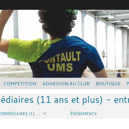
COMPETITION
ADHESION AU CLUB
BOUTIQUE
édiaires (11 ans et plus) - en
JEUNES - INTERMÉDIAIRES (11 ANS ET PLUS) - ENTRAINEMENT MARDI
ÉVÈNEMENTS