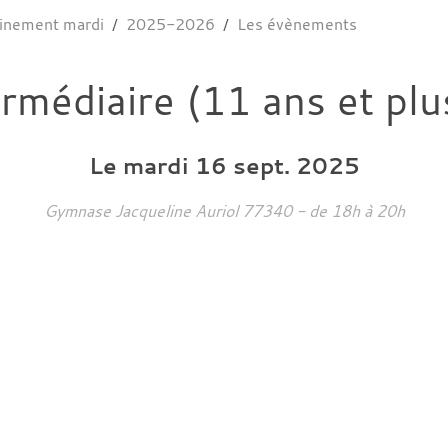
rainement mardi
2025-2026
Les évènements
ermédiaire (11 ans et plu
Le
mardi
16
sept.
2025
Gymnase Jacqueline Auriol
77340
- de 18h à 20h