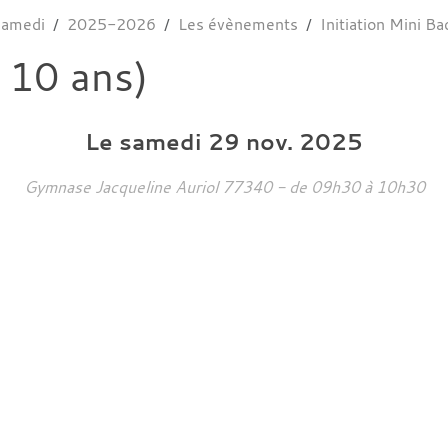
samedi
2025-2026
Les évènements
Initiation Mini Ba
à 10 ans)
Le
samedi
29
nov.
2025
Gymnase Jacqueline Auriol
77340
- de 09h30 à 10h30