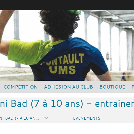
COMPETITION
ADHESION AU CLUB
BOUTIQUE
ni Bad (7 à 10 ans) - entrain
JEUNES - MINI BAD (7 À 10 ANS) - ENTRAINEMENT SAMEDI
ÉVÈNEMENTS