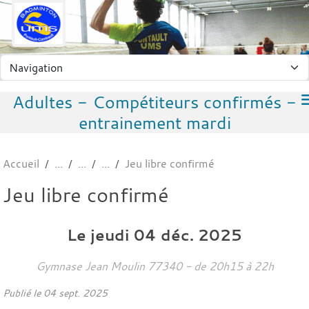
Panneau de gestion des cookies
Adultes - Compétiteurs confirmés -
entrainement mardi
Accueil
Jeu libre confirmé
Jeu libre confirmé
Le
jeudi
04
déc.
2025
Gymnase Jean Moulin
77340
- de 20h15 à 22h
Publié le
04 sept. 2025