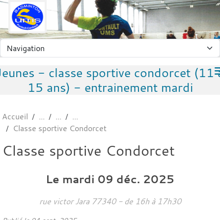
Panneau de gestion des cookies
Jeunes - classe sportive condorcet (11 
15 ans) - entrainement mardi
Accueil
Classe sportive Condorcet
Classe sportive Condorcet
Le
mardi
09
déc.
2025
rue victor Jara
77340
- de 16h à 17h30