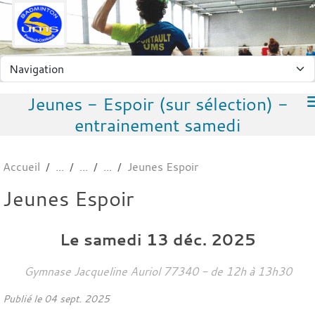
Panneau de gestion des cookies
Jeunes - Espoir (sur sélection) -
entrainement samedi
Accueil
Jeunes Espoir
Jeunes Espoir
Le
samedi
13
déc.
2025
Gymnase Jacqueline Auriol
77340
- de 12h à 13h30
Publié le
04 sept. 2025