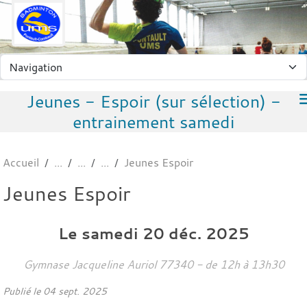
Panneau de gestion des cookies
Jeunes - Espoir (sur sélection) -
entrainement samedi
Accueil
Jeunes Espoir
Jeunes Espoir
Le
samedi
20
déc.
2025
Gymnase Jacqueline Auriol
77340
- de 12h à 13h30
Publié le
04 sept. 2025