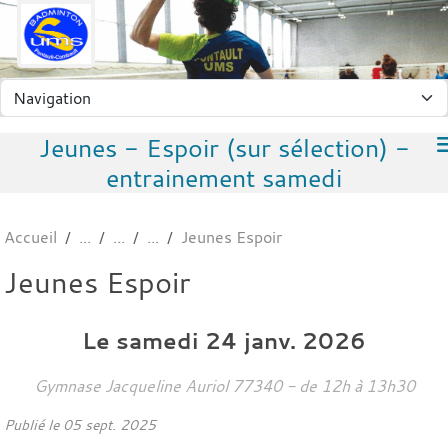
Panneau de gestion des cookies
Jeunes - Espoir (sur sélection) -
entrainement samedi
Accueil
Jeunes Espoir
Jeunes Espoir
Le
samedi
24
janv.
2026
Gymnase Jacqueline Auriol
77340
- de 12h à 13h30
Publié le
05 sept. 2025