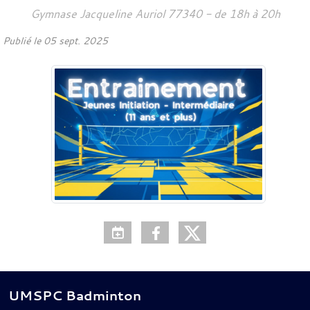
Gymnase Jacqueline Auriol
77340
- de 18h à 20h
Publié le
05 sept. 2025
UMSPC Badminton