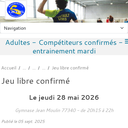
Panneau de gestion des cookies
Adultes - Compétiteurs confirmés -
entrainement mardi
Accueil
Jeu libre confirmé
Jeu libre confirmé
Le
jeudi
28
mai
2026
Gymnase Jean Moulin
77340
- de 20h15 à 22h
Publié le
05 sept. 2025