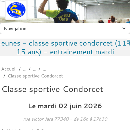
Panneau de gestion des cookies
Jeunes - classe sportive condorcet (11 
15 ans) - entrainement mardi
Accueil
Classe sportive Condorcet
Classe sportive Condorcet
Le
mardi
02
juin
2026
rue victor Jara
77340
- de 16h à 17h30