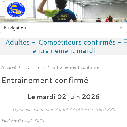
Panneau de gestion des cookies
Adultes - Compétiteurs confirmés -
entrainement mardi
Accueil
Entrainement confirmé
Entrainement confirmé
Le
mardi
02
juin
2026
Gymnase Jacqueline Auriol
77340
- de 20h à 22h
Publié le
05 sept. 2025