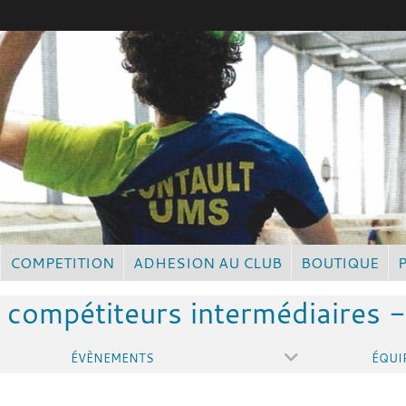
COMPETITION
ADHESION AU CLUB
BOUTIQUE
 compétiteurs intermédiaires 
ÉVÈNEMENTS
ÉQUI