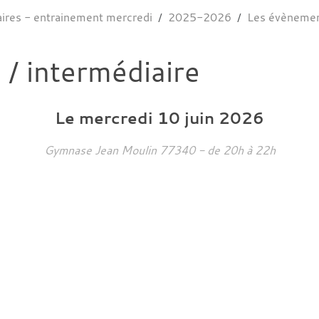
aires - entrainement mercredi
2025-2026
Les évèneme
/ intermédiaire
Le
mercredi
10
juin
2026
Gymnase Jean Moulin
77340
- de 20h à 22h