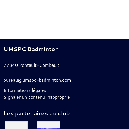
UMSPC Badminton
77340
Pontault-Combault
bureau@umspc-badminton.com
Informations légales
Signaler un contenu inapproprié
Les partenaires du club