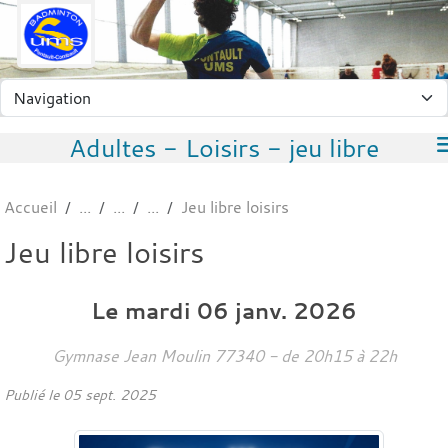
Panneau de gestion des cookies
Adultes - Loisirs - jeu libre
Accueil
Jeu libre loisirs
Jeu libre loisirs
Le
mardi
06
janv.
2026
Gymnase Jean Moulin
77340
- de 20h15 à 22h
Publié le
05 sept. 2025