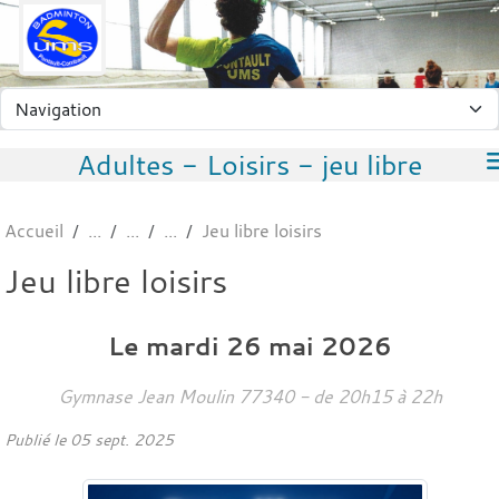
Panneau de gestion des cookies
Adultes - Loisirs - jeu libre
Accueil
Jeu libre loisirs
Jeu libre loisirs
Le
mardi
26
mai
2026
Gymnase Jean Moulin
77340
- de 20h15 à 22h
Publié le
05 sept. 2025