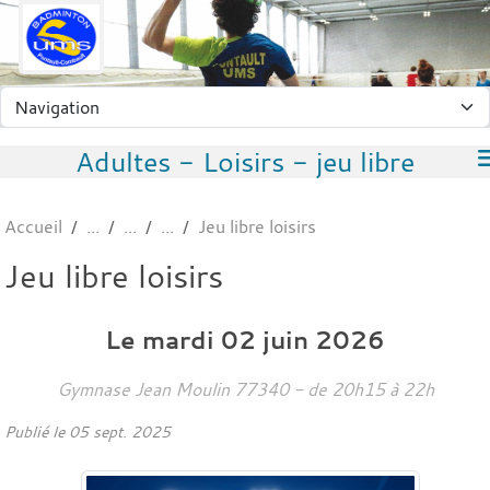
Panneau de gestion des cookies
Adultes - Loisirs - jeu libre
Accueil
Jeu libre loisirs
Jeu libre loisirs
Le
mardi
02
juin
2026
Gymnase Jean Moulin
77340
- de 20h15 à 22h
Publié le
05 sept. 2025