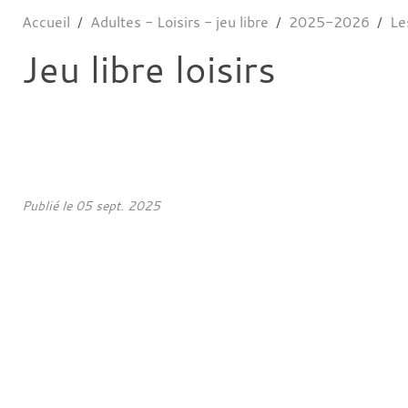
Accueil
Adultes - Loisirs - jeu libre
2025-2026
Le
Jeu libre loisirs
Publié le
05 sept. 2025