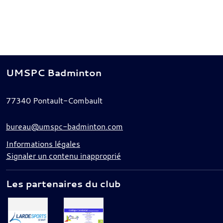
UMSPC Badminton
77340
Pontault-Combault
bureau@umspc-badminton.com
Informations légales
Signaler un contenu inapproprié
Les partenaires du club