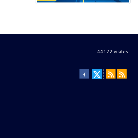
44172
visites