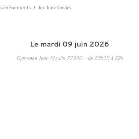
s évènements
Jeu libre loisirs
Le
mardi
09
juin
2026
Gymnase Jean Moulin
77340
- de 20h15 à 22h